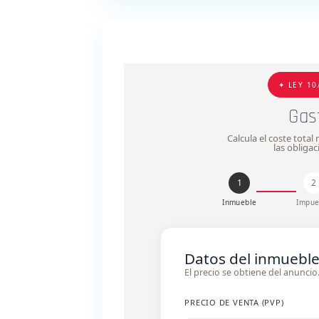
✦ LEY 10
Gas
Calcula el coste tota
las obliga
1
2
Inmueble
Impue
Datos del inmuebl
El precio se obtiene del anunci
PRECIO DE VENTA (PVP)