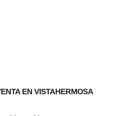
nmobiliaria Garla. Salamanca
MOBILIARIOS PROFESIONALES, ESPECIALIZADOS EN LA PROVINCIA DE SALAMANCA
VENTA EN VISTAHERMOSA