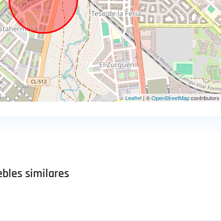
Leaflet
| ©
OpenStreetMap
contributors
bles similares