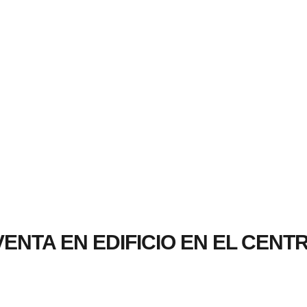
nmobiliaria Garla. Salamanca
MOBILIARIOS PROFESIONALES, ESPECIALIZADOS EN LA PROVINCIA DE SALAMANCA
ENTA EN EDIFICIO EN EL CENT