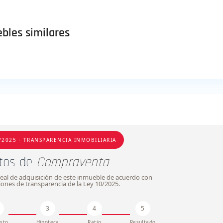
bles similares
/2025 · TRANSPARENCIA INMOBILIARIA
tos de
Compraventa
l real de adquisición de este inmueble de acuerdo con
ciones de transparencia de la Ley 10/2025.
3
4
5
sto
Hipoteca
Ratio
Resultado