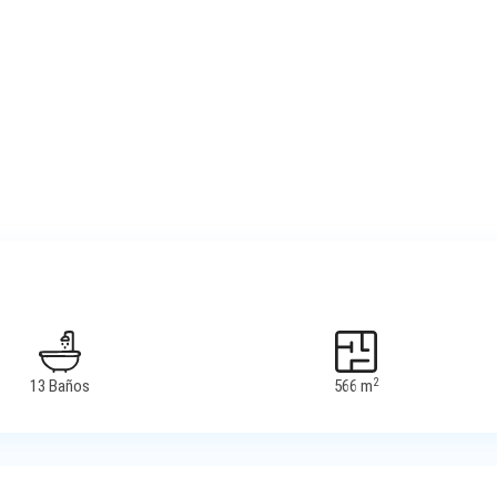
2
13 Baños
566 m