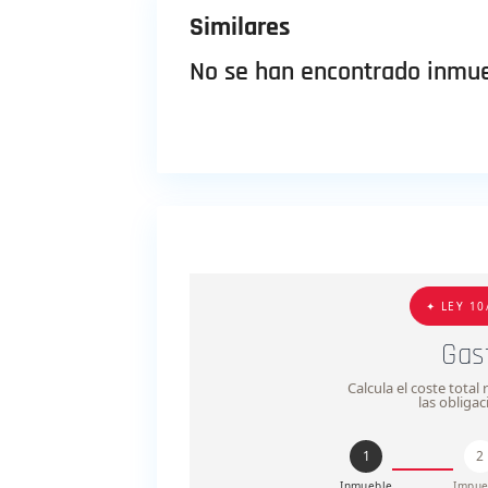
Similares
No se han encontrado inmue
✦ LEY 10
Gas
Calcula el coste tota
las obliga
1
2
Inmueble
Impue