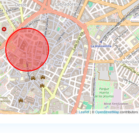
Leaflet
| ©
OpenStreetMap
contributors