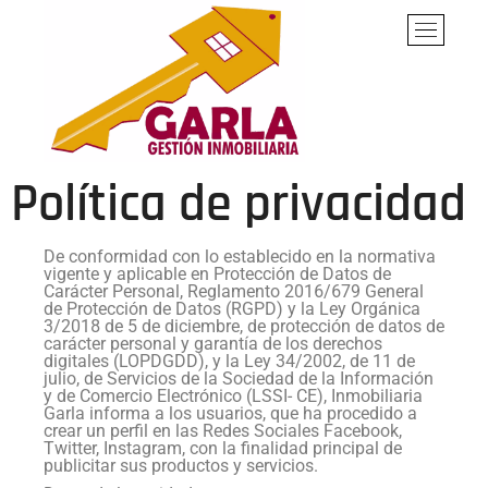
Agencia
AGENCIA DE SERVICIOS
B
INMOBILIARIOS
o
Inmobiliaria
PROFESIONALES,
t
ESPECIALIZADOS EN LA
Garla. Salamanca
ó
PROVINCIA DE SALAMANCA
n
d
e
Política de privacidad
l
m
e
De conformidad con lo establecido en la normativa
n
vigente y aplicable en Protección de Datos de
Carácter Personal, Reglamento 2016/679 General
ú
de Protección de Datos (RGPD) y la Ley Orgánica
3/2018 de 5 de diciembre, de protección de datos de
carácter personal y garantía de los derechos
digitales (LOPDGDD), y la Ley 34/2002, de 11 de
julio, de Servicios de la Sociedad de la Información
y de Comercio Electrónico (LSSI- CE), Inmobiliaria
Garla informa a los usuarios, que ha procedido a
crear un perfil en las Redes Sociales Facebook,
Twitter, Instagram, con la finalidad principal de
publicitar sus productos y servicios.