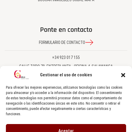
Ponte en contacto
FORMULARIO DE CONTACTO
+34 923 017 155
CALLE TORO 78, ENTREPLANTA - OFICINA 4, SALAMANCA
Gestionar el uso de cookies
GESTION@INMOGARLA.COM
Para ofrecer las mejores experiencias, utilizamos tecnologías como las cookies
SÍGUENOS EN NUESTRAS REDES SOCIALES
para almacenar y/o acceder a la información del dispositivo. El consentimiento
de estas tecnologías nos permitirá procesar datos como el comportamiento de
navegación o las identificaciones únicas en este sitio. No consentir o retirar el
consentimiento, puede afectar negativamente a ciertas características y
funciones.
Aceptar