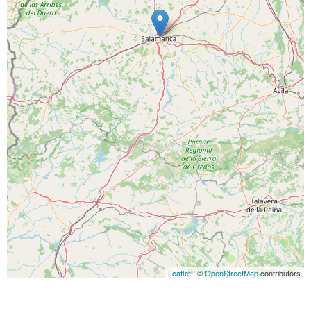
Leaflet
| ©
OpenStreetMap
contributors