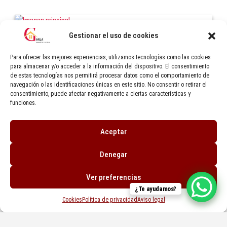
Gestionar el uso de cookies
1349 m²
Para ofrecer las mejores experiencias, utilizamos tecnologías como las cookies
Edificio en venta en Calle las Eras.
para almacenar y/o acceder a la información del dispositivo. El consentimiento
Salamanca.
de estas tecnologías nos permitirá procesar datos como el comportamiento de
navegación o las identificaciones únicas en este sitio. No consentir o retirar el
Ver en mapa
Venta - 1.860.000 €
consentimiento, puede afectar negativamente a ciertas características y
funciones.
Aceptar
Denegar
Ver preferencias
¿Te ayudamos?
Cookies
Política de privacidad
Aviso legal